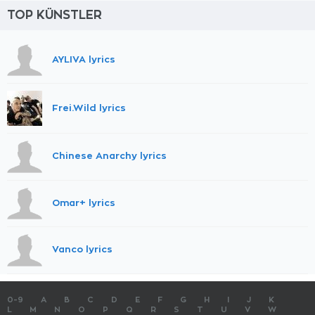
TOP KÜNSTLER
AYLIVA lyrics
Frei.Wild lyrics
Chinese Anarchy lyrics
Omar+ lyrics
Vanco lyrics
0-9
A
B
C
D
E
F
G
H
I
J
K
L
M
N
O
P
Q
R
S
T
U
V
W