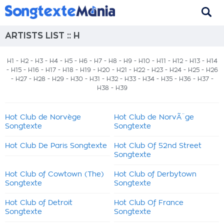
ARTISTS LIST :: H
H1
-
H2
-
H3
-
H4
-
H5
-
H6
-
H7
-
H8
-
H9
-
H10
-
H11
-
H12
-
H13
-
H14
-
H15
-
H16
-
H17
-
H18
-
H19
-
H20
-
H21
-
H22
-
H23
-
H24
-
H25
-
H26
-
H27
-
H28
-
H29
-
H30
-
H31
-
H32
- H33 -
H34
-
H35
-
H36
-
H37
-
H38
-
H39
Hot Club de Norvège
Hot Club de NorvÃ¨ge
Songtexte
Songtexte
Hot Club De Paris Songtexte
Hot Club Of 52nd Street
Songtexte
Hot Club of Cowtown (The)
Hot Club of Derbytown
Songtexte
Songtexte
Hot Club of Detroit
Hot Club Of France
Songtexte
Songtexte