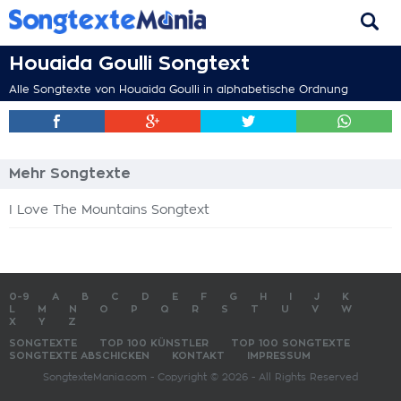
Houaida Goulli Songtext
Alle Songtexte von Houaida Goulli in alphabetische Ordnung
Mehr Songtexte
I Love The Mountains Songtext
0-9
A
B
C
D
E
F
G
H
I
J
K
L
M
N
O
P
Q
R
S
T
U
V
W
X
Y
Z
SONGTEXTE
TOP 100 KÜNSTLER
TOP 100 SONGTEXTE
SONGTEXTE ABSCHICKEN
KONTAKT
IMPRESSUM
SongtexteMania.com - Copyright © 2026 - All Rights Reserved