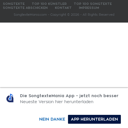
SONGTEXTE
TOP 100 KÜNSTLER
TOP 100 SONGTEXTE
SONGTEXTE ABSCHICKEN
KONTAKT
IMPRESSUM
SongtexteMania.com - Copyright © 2026 - All Rights Reserved
Die SongtexteMania App - jetzt noch besser
Neueste Version hier herunterladen
NEIN DANKE
APP HERUNTERLADEN