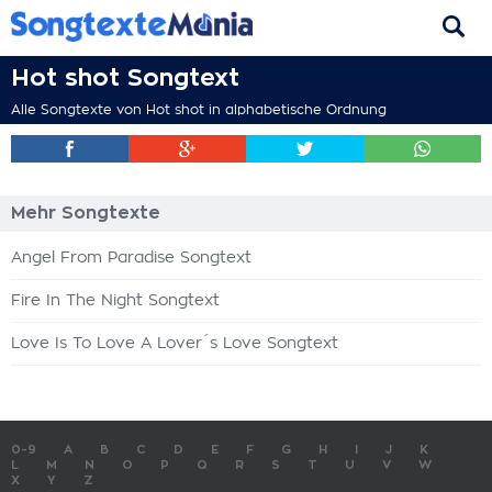
Hot shot Songtext
Alle Songtexte von Hot shot in alphabetische Ordnung
Mehr Songtexte
Angel From Paradise Songtext
Fire In The Night Songtext
Love Is To Love A Lover´s Love Songtext
0-9
A
B
C
D
E
F
G
H
I
J
K
L
M
N
O
P
Q
R
S
T
U
V
W
X
Y
Z