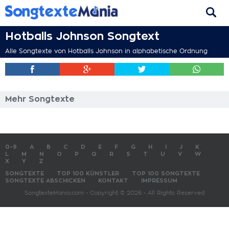
Hotballs Johnson Songtext
Alle Songtexte von Hotballs Johnson in alphabetische Ordnung
Mehr Songtexte
0-9
A
B
C
D
E
F
G
H
I
J
K
L
M
N
O
P
Q
R
S
T
U
V
W
X
Y
Z
SONGTEXTE
TOP 100 KÜNSTLER
TOP 100 SONGTEXTE
SONGTEXTE ABSCHICKEN
KONTAKT
IMPRESSUM
SongtexteMania.com - Copyright © 2026 - All Rights Reserved