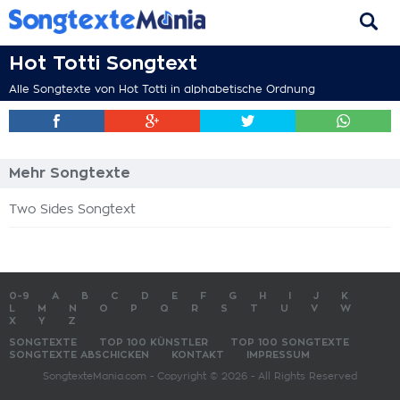
Hot Totti Songtext
Alle Songtexte von Hot Totti in alphabetische Ordnung
Mehr Songtexte
Two Sides Songtext
0-9
A
B
C
D
E
F
G
H
I
J
K
L
M
N
O
P
Q
R
S
T
U
V
W
X
Y
Z
SONGTEXTE
TOP 100 KÜNSTLER
TOP 100 SONGTEXTE
SONGTEXTE ABSCHICKEN
KONTAKT
IMPRESSUM
SongtexteMania.com - Copyright © 2026 - All Rights Reserved