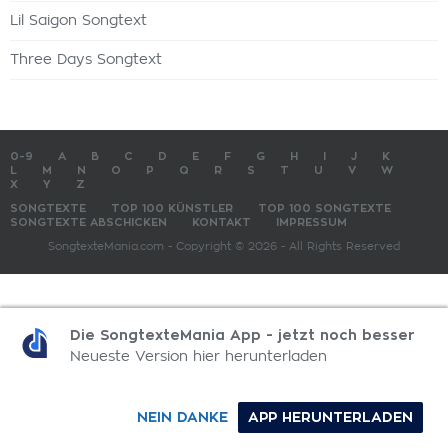
Lil Saigon Songtext
Three Days Songtext
0-9
A
B
C
D
E
F
G
H
I
J
K
L
M
N
O
P
Q
R
S
T
U
V
W
X
Y
Z
SONGTEXTE
TOP 100 KÜNSTLER
TOP 100 SONGTEXTE
SONGTEXTE ABSCHICKEN
KONTAKT
IMPRESSUM
SongtexteMania.com - Copyright © 2026 - All Rights Reserved
Die SongtexteMania App - jetzt noch besser
Neueste Version hier herunterladen
NEIN DANKE
APP HERUNTERLADEN