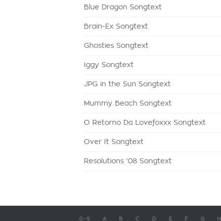
Blue Dragon Songtext
Brain-Ex Songtext
Ghosties Songtext
Iggy Songtext
JPG in the Sun Songtext
Mummy Beach Songtext
O Retorno Da Lovefoxxx Songtext
Over It Songtext
Resolutions '08 Songtext
0-9
A
B
C
D
E
F
G
H