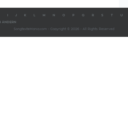
I
J
K
L
M
N
O
P
Q
R
S
T
U
N ÄNDERN
SongtexteMania.com - Copyright © 2026 - All Rights Reserved