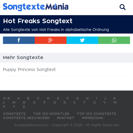
Hot Freaks Songtext
Alle Songtexte von Hot Freaks in alphabetische Ordnung
Mehr Songtexte
Puppy Princess Songtext
0-9
A
B
C
D
E
F
G
H
I
J
K
L
M
N
O
P
Q
R
S
T
U
V
W
X
Y
Z
SONGTEXTE
TOP 100 KÜNSTLER
TOP 100 SONGTEXTE
SONGTEXTE ABSCHICKEN
KONTAKT
IMPRESSUM
SongtexteMania.com - Copyright © 2026 - All Rights Reserved