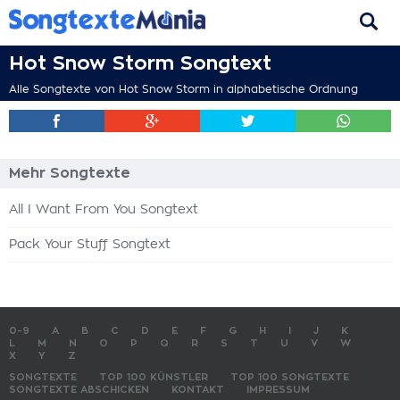
Hot Snow Storm Songtext
Alle Songtexte von Hot Snow Storm in alphabetische Ordnung
Mehr Songtexte
All I Want From You Songtext
Pack Your Stuff Songtext
0-9
A
B
C
D
E
F
G
H
I
J
K
L
M
N
O
P
Q
R
S
T
U
V
W
X
Y
Z
SONGTEXTE
TOP 100 KÜNSTLER
TOP 100 SONGTEXTE
SONGTEXTE ABSCHICKEN
KONTAKT
IMPRESSUM