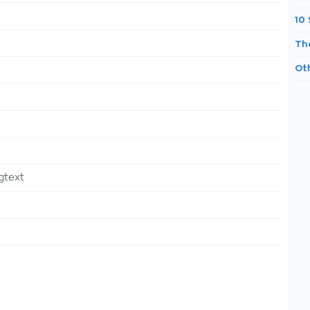
10
Th
Ot
gtext