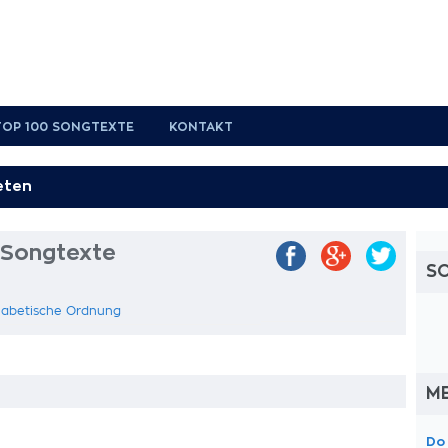
TOP 100 SONGTEXTE
KONTAKT
 Songtexte
S
phabetische Ordnung
M
Do