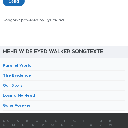
LyricFind
Songtext powered by
MEHR WIDE EYED WALKER SONGTEXTE
Parallel World
The Evidence
Our Story
Losing My Head
Gone Forever
0-9
A
B
C
D
E
F
G
H
I
J
K
L
M
N
O
P
Q
R
S
T
U
V
W