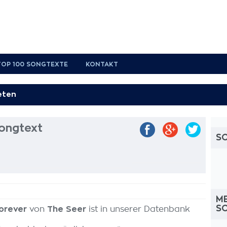
TOP 100 SONGTEXTE
KONTAKT
ongtext
S
M
S
orever
von
The Seer
ist in unserer Datenbank