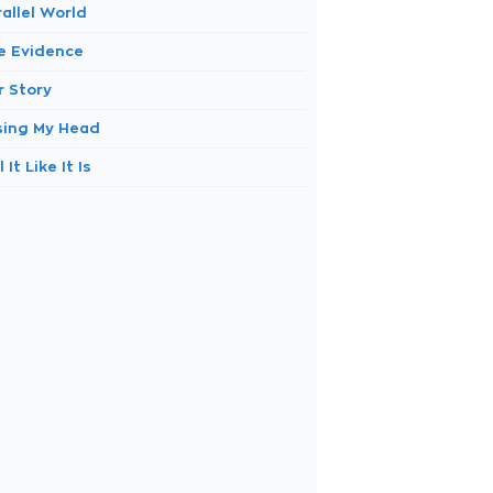
allel World
e Evidence
r Story
sing My Head
l It Like It Is