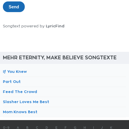
LyricFind
Songtext powered by
MEHR ETERNITY, MAKE BELIEVE SONGTEXTE
If You Knew
Part Out
Feed The Crowd
Slasher Loves Me Best
Mom Knows Best
0-9
A
B
C
D
E
F
G
H
I
J
K