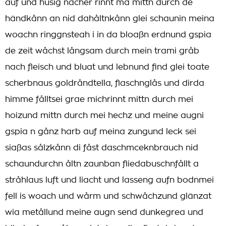
auf und husig nåcher rinnt ma mittn durch de
händkånn an nid dahåltnkånn glei schaunin meina
woachn ringgnsteah i in da bloaßn erdnund gspia
de zeit wåchst långsam durch mein trami gråb
nach fleisch und bluat und lebnund find glei toate
scherbnaus goldråndtella, flaschnglås und dirda
himme fålltsei grae michrinnt mittn durch mei
hoizund mittn durch mei hechz und meine augni
gspia n gånz harb auf meina zungund leck sei
siaßas sålzkånn di fåst daschmceknbrauch nid
schaundurchn åltn zaunban fliedabuschnfållt a
stråhlaus luft und liacht und lasseng aufn bodnmei
fell is woach und wårm und schwåchzund glänzat
wia metållund meine augn send dunkegrea und