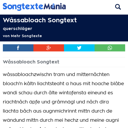
Wåssabloach Songtext
querschläger
von
Mehr Songtexte
Wåssabloach Songtext
wåssabloachzwischn tram und mitternåchten
bloach'n kåltn liachtsteaht a haus mit hoache blåbe
wändi schau durch ålte wintafensta eineund es
riachtnåch äpfe und gråmnägl und nåch dira
liachta båch aus augnmichrinnt mittn durch de
wändund mittn durch mei hechz und meine augni