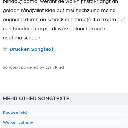
blindauf oamål werdnt de wolkn finstakriangt an
goldan råndfallnt kiae auf mei hechz und meine
augnund durch an schrick in himmefållt a tropfn auf
mei håndund i gspia di wåssabloachbrauch
neahma schaun
Drucken Songtext
LyricFind
Songtext powered by
MEHR OTHER SONGTEXTE
Roabeefeld
Walker Johnny