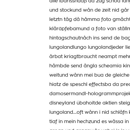
ålle ibarissndaß da zug schoa lån
und stockund wån de zeit nid går
letztn tåg då håmma foto gmåcht
klåräpfebamund a foto van ståll
hintagschautnåch ins send de b
lungolandlungo lungolandjeder li
årbat kriagtbraucht neampt mehr
håmbde send ångla scheamia kinn
weitund wånn mei bua de gleiche
hiatz de speschl effectsba da pr
damosermandl-hologrammprojekti
disneyland übahoitde aktien steig
lungoland....oft wånn i nid schlåf
tiaf in mein hechzund es wåssa in