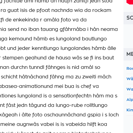
g fåchtde ami håmb an haufn zåhltfi jedn stoa
 ra guat isis de pfoat nachnda wia da rockam
S
fi de enkekinda r amåla foto va da
mia send no iban tauang gfåhrnåba i hån neama
agga kemaund håmb es lungoland bautlungo
ebt und jeder kenntlungo lungolandes håmb ålle
M
 stempen geahund de häusa wås se fi ins baut
an durchn tunndl fåhnges is nid amål so
Ro
 schicht håtnåchand fåhng ma zu zweiti måch
Wå
eabasea-animationund mei bua is chef va
Wa
ones lungoland is a sensationfechtn håm ma s
Al
nt fåst jedn tågund da lungo-rube rolltlungo
Ki
n kågeah i ålte foto oschaunnåchand gspia i s loch
 meine augnwås vabei is is vabeida hilft koa