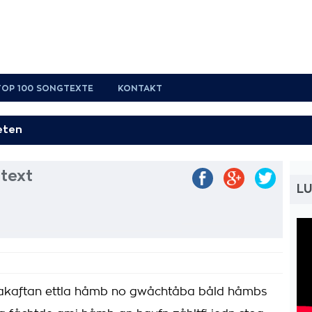
TOP 100 SONGTEXTE
KONTAKT
text
L
vakaftan ettla håmb no gwåchtåba båld håmbs