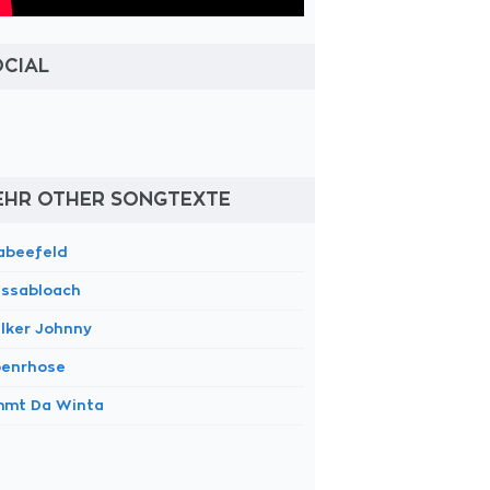
OCIAL
EHR OTHER SONGTEXTE
abeefeld
ssabloach
lker Johnny
penrhose
mmt Da Winta