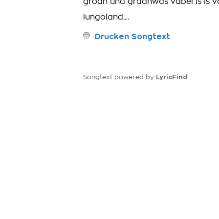
groan und graanwås vabei is is 
lungoland....
Drucken Songtext
LyricFind
Songtext powered by