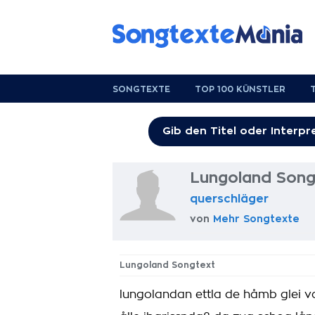
SONGTEXTE
TOP 100 KÜNSTLER
Lungoland Song
querschläger
von
Mehr Songtexte
Lungoland Songtext
lungolandan ettla de håmb glei 