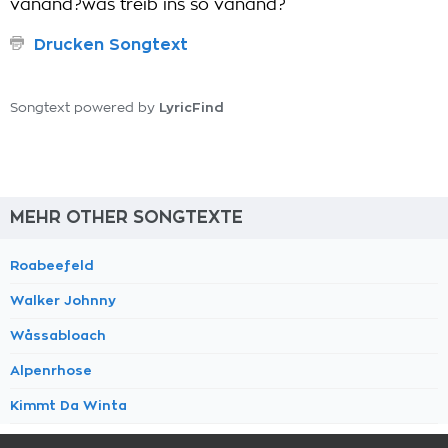
vanånd?wås treib ins so vanånd?
Drucken Songtext
LyricFind
Songtext powered by
MEHR OTHER SONGTEXTE
Roabeefeld
Walker Johnny
Wåssabloach
Alpenrhose
Kimmt Da Winta