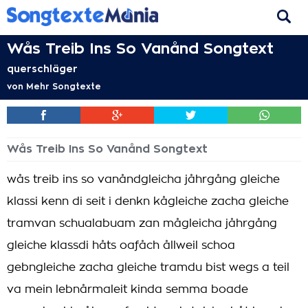
Wås Treib Ins So Vanånd Songtext
querschläger
von
Mehr Songtexte
Wås Treib Ins So Vanånd Songtext
wås treib ins so vanåndgleicha jåhrgång gleiche
klassi kenn di seit i denkn kågleiche zacha gleiche
tramvan schualabuam zan mågleicha jåhrgång
gleiche klassdi håts oafåch ållweil schoa
gebngleiche zacha gleiche tramdu bist wegs a teil
va mein lebnårmaleit kinda semma boade