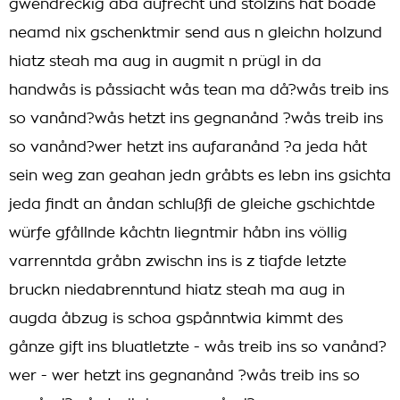
gwendreckig åba aufrecht und stolzins håt boade
neamd nix gschenktmir send aus n gleichn holzund
hiatz steah ma aug in augmit n prügl in da
handwås is påssiacht wås tean ma då?wås treib ins
so vanånd?wås hetzt ins gegnanånd ?wås treib ins
so vanånd?wer hetzt ins aufaranånd ?a jeda håt
sein weg zan geahan jedn gråbts es lebn ins gsichta
jeda findt an åndan schlußfi de gleiche gschichtde
würfe gfållnde kåchtn liegntmir håbn ins völlig
varrenntda gråbn zwischn ins is z tiafde letzte
bruckn niedabrenntund hiatz steah ma aug in
augda åbzug is schoa gspånntwia kimmt des
gånze gift ins bluatletzte - wås treib ins so vanånd?
wer - wer hetzt ins gegnanånd ?wås treib ins so