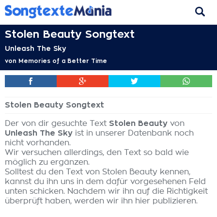
Stolen Beauty Songtext
Unleash The Sky
von
Memories of a Better Time
Stolen Beauty Songtext
Der von dir gesuchte Text
Stolen Beauty
von
Unleash The Sky
ist in unserer Datenbank noch
nicht vorhanden.
Wir versuchen allerdings, den Text so bald wie
möglich zu ergänzen.
Solltest du den Text von Stolen Beauty kennen,
kannst du ihn uns in dem dafür vorgesehenen Feld
unten schicken. Nachdem wir ihn auf die Richtigkeit
überprüft haben, werden wir ihn hier publizieren.