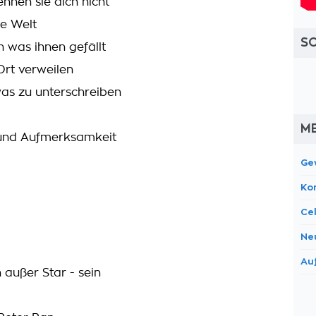
ennen sie dich nicht
ie Welt
S
 was ihnen gefällt
Ort verweilen
as zu unterschreiben
M
und Aufmerksamkeit
Ge
Ko
Cel
Ne
Au
außer Star - sein