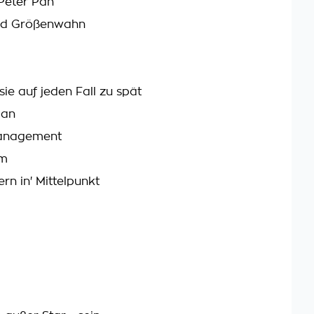
 Peter Pan
 und Größenwahn
e auf jeden Fall zu spät
man
Management
um
rn in' Mittelpunkt