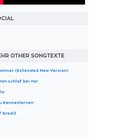
OCIAL
EHR OTHER SONGTEXTE
winner (Extended New Version)
mm schlaf bei mir
lo
u Kennenlernen
f Kredit