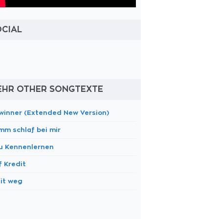
OCIAL
EHR OTHER SONGTEXTE
winner (Extended New Version)
mm schlaf bei mir
u Kennenlernen
f Kredit
it weg