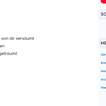
S
t von dir versäumt
M
fen
 geträumt
Ge
Ko
Ne
Au
We