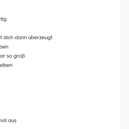
tig
at dich dann überzeugt
iben
war so groß
eiben
mal aus