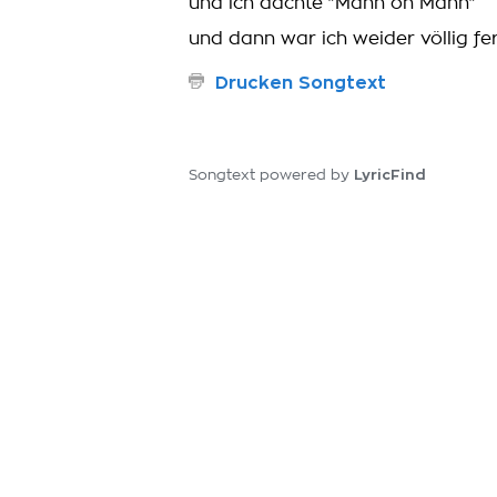
und ich dachte "Mann oh Mann"
und dann war ich weider völlig fer
Drucken Songtext
LyricFind
Songtext powered by