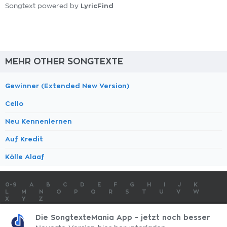
LyricFind
Songtext powered by
MEHR OTHER SONGTEXTE
Gewinner (Extended New Version)
Cello
Neu Kennenlernen
Auf Kredit
Kölle Alaaf
0-9
A
B
C
D
E
F
G
H
I
J
K
L
M
N
O
P
Q
R
S
T
U
V
W
X
Y
Z
SONGTEXTE
TOP 100 KÜNSTLER
TOP 100 SONGTEXTE
Die SongtexteMania App - jetzt noch besser
SONGTEXTE ABSCHICKEN
KONTAKT
IMPRESSUM