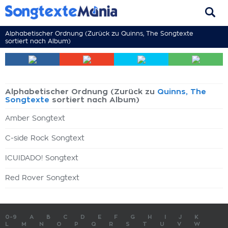
Alphabetischer Ordnung (Zurück zu
Quinns, The Songtexte
sortiert nach Album)
Alphabetischer Ordnung (Zurück zu
Quinns, The
Songtexte
sortiert nach Album)
Amber Songtext
C-side Rock Songtext
ICUIDADO! Songtext
Red Rover Songtext
0-9
A
B
C
D
E
F
G
H
I
J
K
L
M
N
O
P
Q
R
S
T
U
V
W