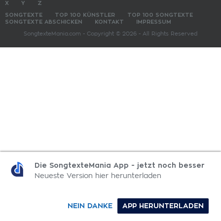
X
Y
Z
SONGTEXTE
TOP 100 KÜNSTLER
TOP 100 SONGTEXTE
SONGTEXTE ABSCHICKEN
KONTAKT
IMPRESSUM
SongtexteMania.com - Copyright © 2026 - All Rights Reserved
Die SongtexteMania App - jetzt noch besser
Neueste Version hier herunterladen
NEIN DANKE
APP HERUNTERLADEN