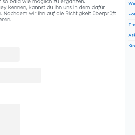
t so bald wie möglich zu ergänzen.
We 
uey kennen, kannst du ihn uns in dem dafür
 Nachdem wir ihn auf die Richtigkeit überprüft
For
eren.
Th
As
Ki