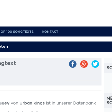
TOP 100 SONGTEXTE
KONTAKT
ngtext
S
M
S
Quey
von
Urban Kings
ist in unserer Datenbank