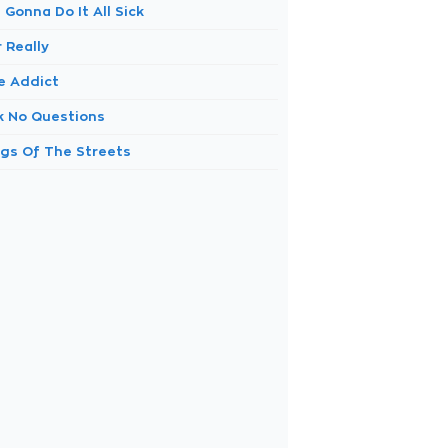
Gonna Do It All Sick
 Really
e Addict
k No Questions
ngs Of The Streets