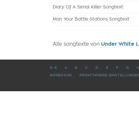
Diary Of A Serial Killer Songtext
Man Your Battle Stations Songtext
Alle songtexte von
Under White L
0-9
A
B
C
D
E
F
G
H
IMPRESSUM
PRIVATSPHÄRE-EINSTELLUNGE