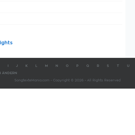
ights
I
J
K
L
M
N
O
P
Q
R
S
T
U
N ÄNDERN
SongtexteMania.com - Copyright © 2026 - All Rights Reserved