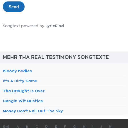
LyricFind
Songtext powered by
MEHR THA REAL TESTIMONY SONGTEXTE
Bloody Bodies
It's A Dirty Game
Tha Drought Is Over
Hangin Wit Hustlas
Money Don't Fall Out The Sky
0-9
A
B
C
D
E
F
G
H
I
J
K