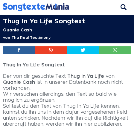
Thug In Ya Life Songtext
Quanie Cash
von
Tha Real Testimony
Thug In Ya Life Songtext
Der von dir gesuchte Text
Thug In Ya Life
von
Quanie Cash
ist in unserer Datenbank noch nicht
vorhanden.
Wir versuchen allerdings, den Text so bald wie
möglich zu ergänzen.
Solltest du den Text von Thug In Ya Life kennen,
kannst du ihn uns in dem dafür vorgesehenen Feld
unten schicken. Nachdem wir ihn auf die Richtigkeit
überprüft haben, werden wir ihn hier publizieren.