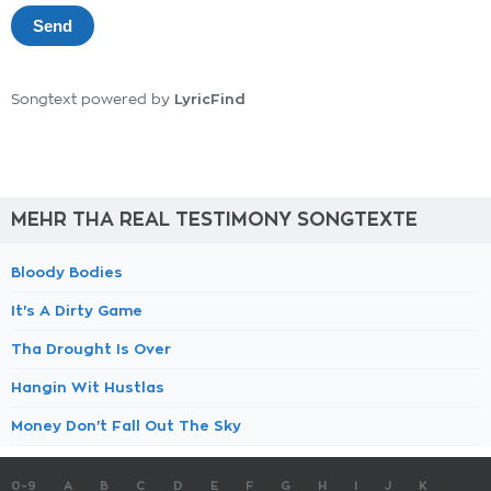
LyricFind
Songtext powered by
MEHR THA REAL TESTIMONY SONGTEXTE
Bloody Bodies
It's A Dirty Game
Tha Drought Is Over
Hangin Wit Hustlas
Money Don't Fall Out The Sky
0-9
A
B
C
D
E
F
G
H
I
J
K