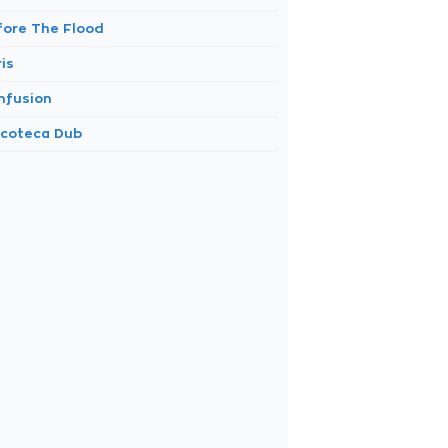
fore The Flood
is
nfusion
scoteca Dub