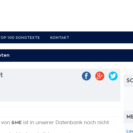
TOP 100 SONGTEXTE
KONTAKT
t
S
M
von
&ME
ist in unserer Datenbank noch nicht
Lo