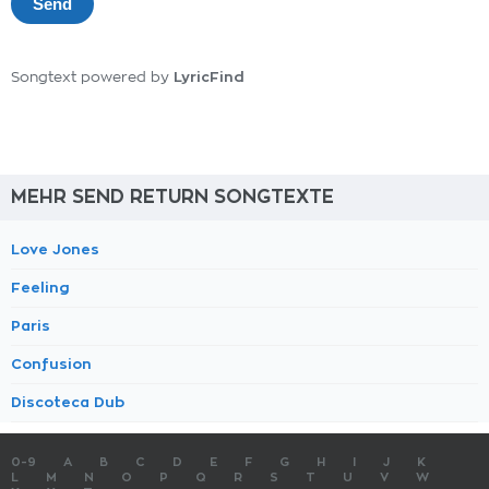
LyricFind
Songtext powered by
MEHR SEND RETURN SONGTEXTE
Love Jones
Feeling
Paris
Confusion
Discoteca Dub
0-9
A
B
C
D
E
F
G
H
I
J
K
L
M
N
O
P
Q
R
S
T
U
V
W