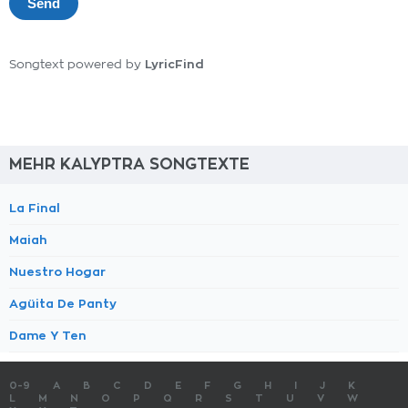
LyricFind
Songtext powered by
MEHR KALYPTRA SONGTEXTE
La Final
Maiah
Nuestro Hogar
Agüita De Panty
Dame Y Ten
0-9
A
B
C
D
E
F
G
H
I
J
K
L
M
N
O
P
Q
R
S
T
U
V
W