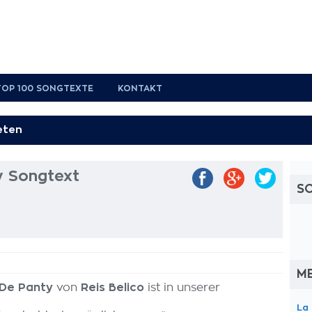
TOP 100 SONGTEXTE
KONTAKT
y Songtext
S
M
 De Panty
von
Reis Belico
ist in unserer
La 