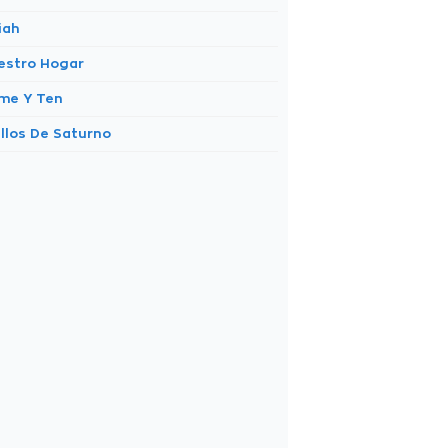
iah
estro Hogar
me Y Ten
illos De Saturno