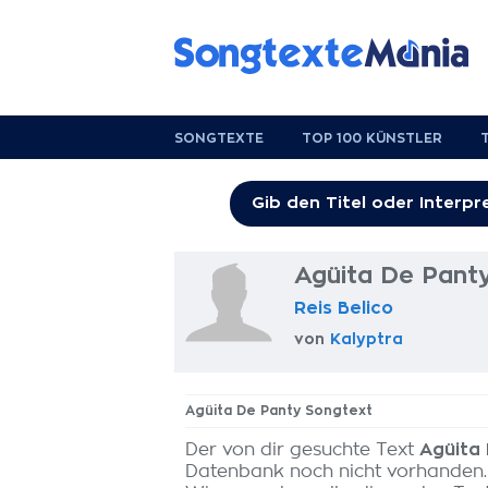
SONGTEXTE
TOP 100 KÜNSTLER
Agüita De Pant
Reis Belico
von
Kalyptra
Agüita De Panty Songtext
Der von dir gesuchte Text
Agüita
Datenbank noch nicht vorhanden.