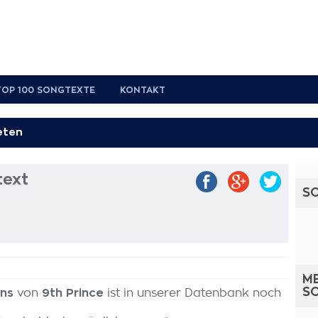
TOP 100 SONGTEXTE
KONTAKT
text
S
M
S
ins
von
9th Prince
ist in unserer Datenbank noch