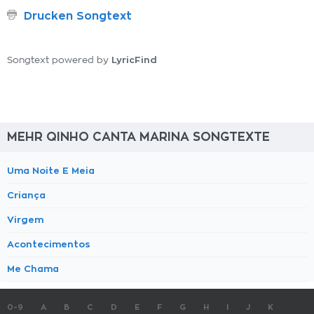
Drucken Songtext
LyricFind
Songtext powered by
MEHR QINHO CANTA MARINA SONGTEXTE
Uma Noite E Meia
Criança
Virgem
Acontecimentos
Me Chama
0-9
A
B
C
D
E
F
G
H
I
J
K