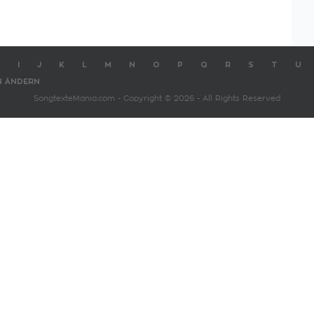
I
J
K
L
M
N
O
P
Q
R
S
T
U
N ÄNDERN
SongtexteMania.com - Copyright © 2026 - All Rights Reserved