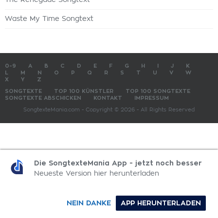
The Renegade Songtext
Waste My Time Songtext
0-9
A
B
C
D
E
F
G
H
I
J
K
L
M
N
O
P
Q
R
S
T
U
V
W
X
Y
Z
SONGTEXTE
TOP 100 KÜNSTLER
TOP 100 SONGTEXTE
SONGTEXTE ABSCHICKEN
KONTAKT
IMPRESSUM
SongtexteMania.com - Copyright © 2026 - All Rights Reserved
Die SongtexteMania App - jetzt noch besser
Neueste Version hier herunterladen
NEIN DANKE
APP HERUNTERLADEN