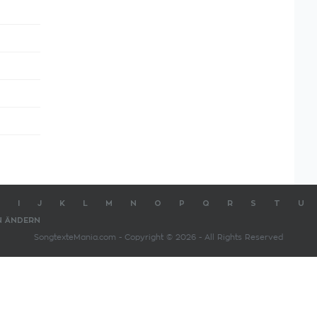
I
J
K
L
M
N
O
P
Q
R
S
T
U
N ÄNDERN
SongtexteMania.com - Copyright © 2026 - All Rights Reserved