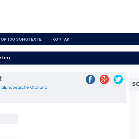
TOP 100 SONGTEXTE
KONTAKT
t
S
in alphabetische Ordnung