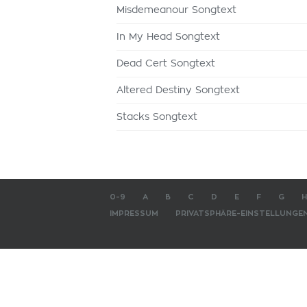
Misdemeanour Songtext
In My Head Songtext
Dead Cert Songtext
Altered Destiny Songtext
Stacks Songtext
0-9
A
B
C
D
E
F
G
H
IMPRESSUM
PRIVATSPHÄRE-EINSTELLUNGE