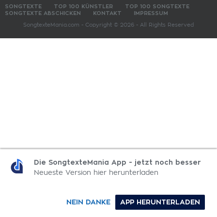
SONGTEXTE
TOP 100 KÜNSTLER
TOP 100 SONGTEXTE
SONGTEXTE ABSCHICKEN
KONTAKT
IMPRESSUM
SongtexteMania.com - Copyright © 2026 - All Rights Reserved
Die SongtexteMania App - jetzt noch besser
Neueste Version hier herunterladen
NEIN DANKE
APP HERUNTERLADEN