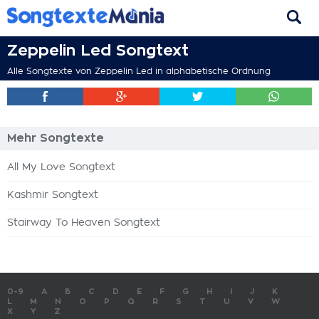
Zeppelin Led Songtext
Alle Songtexte von Zeppelin Led in alphabetische Ordnung
Mehr Songtexte
All My Love Songtext
Kashmir Songtext
Stairway To Heaven Songtext
0-9
A
B
C
D
E
F
G
H
I
J
K
L
M
N
O
P
Q
R
S
T
U
V
W
X
Y
Z