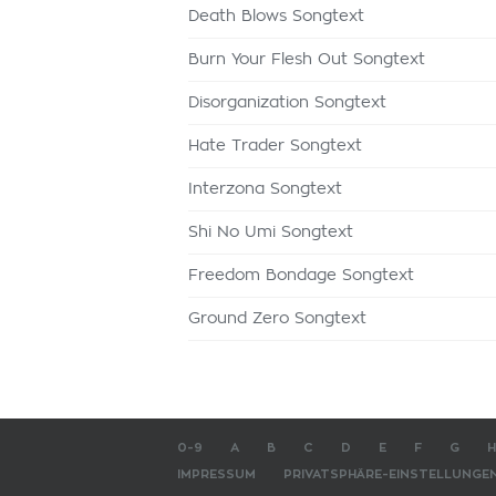
Death Blows Songtext
Burn Your Flesh Out Songtext
Disorganization Songtext
Hate Trader Songtext
Interzona Songtext
Shi No Umi Songtext
Freedom Bondage Songtext
Ground Zero Songtext
0-9
A
B
C
D
E
F
G
H
IMPRESSUM
PRIVATSPHÄRE-EINSTELLUNGE