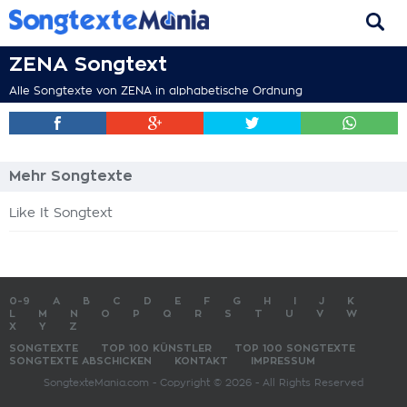
ZENA Songtext
Alle Songtexte von ZENA in alphabetische Ordnung
Mehr Songtexte
Like It Songtext
0-9
A
B
C
D
E
F
G
H
I
J
K
L
M
N
O
P
Q
R
S
T
U
V
W
X
Y
Z
SONGTEXTE
TOP 100 KÜNSTLER
TOP 100 SONGTEXTE
SONGTEXTE ABSCHICKEN
KONTAKT
IMPRESSUM
SongtexteMania.com - Copyright © 2026 - All Rights Reserved