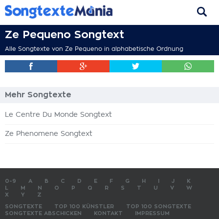
Ze Pequeno Songtext
Alle Songtexte von Ze Pequeno in alphabetische Ordnung
Mehr Songtexte
Le Centre Du Monde Songtext
Ze Phenomene Songtext
0-9
A
B
C
D
E
F
G
H
I
J
K
L
M
N
O
P
Q
R
S
T
U
V
W
X
Y
Z
SONGTEXTE
TOP 100 KÜNSTLER
TOP 100 SONGTEXTE
SONGTEXTE ABSCHICKEN
KONTAKT
IMPRESSUM