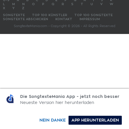
0-9
A
B
C
D
E
F
G
H
I
J
K
L
M
N
O
P
Q
R
S
T
U
V
W
X
Y
Z
SONGTEXTE
TOP 100 KÜNSTLER
TOP 100 SONGTEXTE
SONGTEXTE ABSCHICKEN
KONTAKT
IMPRESSUM
SongtexteMania.com - Copyright © 2026 - All Rights Reserved
Die SongtexteMania App - jetzt noch besser
Neueste Version hier herunterladen
NEIN DANKE
APP HERUNTERLADEN