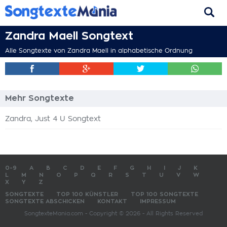
Zandra Maell Songtext
Alle Songtexte von Zandra Maell in alphabetische Ordnung
Mehr Songtexte
Zandra, Just 4 U Songtext
0-9
A
B
C
D
E
F
G
H
I
J
K
L
M
N
O
P
Q
R
S
T
U
V
W
X
Y
Z
SONGTEXTE
TOP 100 KÜNSTLER
TOP 100 SONGTEXTE
SONGTEXTE ABSCHICKEN
KONTAKT
IMPRESSUM
SongtexteMania.com - Copyright © 2026 - All Rights Reserved