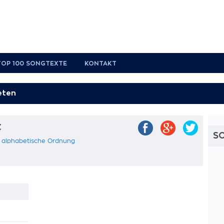
TOP 100 SONGTEXTE
KONTAKT
t
S
n alphabetische Ordnung