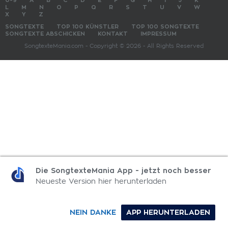
0-9
A
B
C
D
E
F
G
H
I
J
K
L
M
N
O
P
Q
R
S
T
U
V
W
X
Y
Z
SONGTEXTE
TOP 100 KÜNSTLER
TOP 100 SONGTEXTE
SONGTEXTE ABSCHICKEN
KONTAKT
IMPRESSUM
SongtexteMania.com - Copyright © 2026 - All Rights Reserved
Die SongtexteMania App - jetzt noch besser
Neueste Version hier herunterladen
NEIN DANKE
APP HERUNTERLADEN