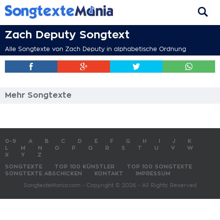
Zach Deputy Songtext
Alle Songtexte von Zach Deputy in alphabetische Ordnung
Mehr Songtexte
0-9
A
B
C
D
E
F
G
H
I
J
K
L
M
N
O
P
Q
R
S
T
U
V
W
X
Y
Z
SONGTEXTE
TOP 100 KÜNSTLER
TOP 100 SONGTEXTE
SONGTEXTE ABSCHICKEN
KONTAKT
IMPRESSUM
SongtexteMania.com - Copyright © 2026 - All Rights Reserved