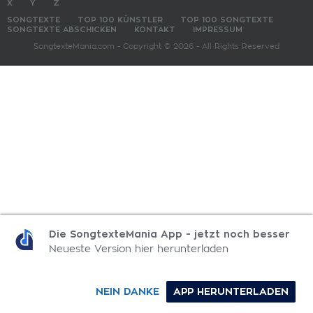
X
Y
Z
SONGTEXTE
TOP 100 KÜNSTLER
TOP 100 SONGTEXTE
SONGTEXTE ABSCHICKEN
KONTAKT
IMPRESSUM
SongtexteMania.com - Copyright © 2026 - All Rights Reserved
Die SongtexteMania App - jetzt noch besser
Neueste Version hier herunterladen
NEIN DANKE
APP HERUNTERLADEN