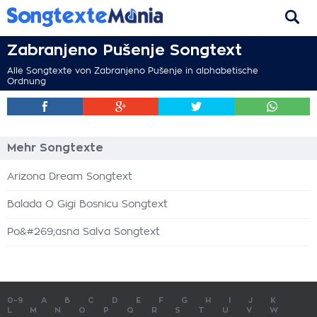
Zabranjeno Pušenje Songtext
Alle Songtexte von Zabranjeno Pušenje in alphabetische
Ordnung
Mehr Songtexte
Arizona Dream Songtext
Balada O Gigi Bosnicu Songtext
Po&#269;asna Salva Songtext
0-9
A
B
C
D
E
F
G
H
I
J
K
L
M
N
O
P
Q
R
S
T
U
V
W