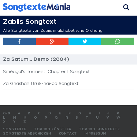
Zabiis Songtext
Alle Songtexte von Zabiis in alphabetische Ordnung
Za Satum... Demo (2004)
Sméagol's Torment: Chapter I Songtext
Za Ghashan Urûk-hai-ob Songtext
0-9
A
B
C
D
E
F
G
H
I
J
K
L
M
N
O
P
Q
R
S
T
U
V
W
X
Y
Z
SONGTEXTE
TOP 100 KÜNSTLER
TOP 100 SONGTEXTE
SONGTEXTE ABSCHICKEN
KONTAKT
IMPRESSUM