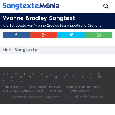
Yvonne Bradley Songtext
Alle Songtexte von Yvonne Bradley in alphabetische Ordnung
Mehr Songtexte
0-9
A
B
C
D
E
F
G
H
I
J
K
L
M
N
O
P
Q
R
S
T
U
V
W
X
Y
Z
SONGTEXTE
TOP 100 KÜNSTLER
TOP 100 SONGTEXTE
SONGTEXTE ABSCHICKEN
KONTAKT
IMPRESSUM
SongtexteMania.com - Copyright © 2026 - All Rights Reserved