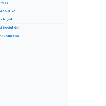
omise
l About You
is Night
i Social Girl
rk Shadows