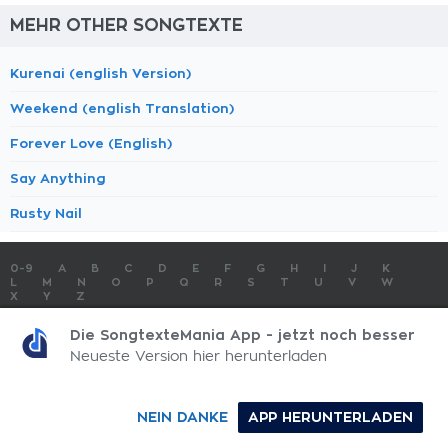
MEHR OTHER SONGTEXTE
Kurenai (english Version)
Weekend (english Translation)
Forever Love (English)
Say Anything
Rusty Nail
0-9
A
B
C
D
E
F
G
H
I
J
K
L
M
N
O
P
Q
R
S
T
U
V
W
X
Y
Z
SONGTEXTE
TOP 100 KÜNSTLER
TOP 100 SONGTEXTE
Die SongtexteMania App - jetzt noch besser
SONGTEXTE ABSCHICKEN
KONTAKT
IMPRESSUM
Neueste Version hier herunterladen
SongtexteMania.com - Copyright © 2026 - All Rights Reserved
NEIN DANKE
APP HERUNTERLADEN