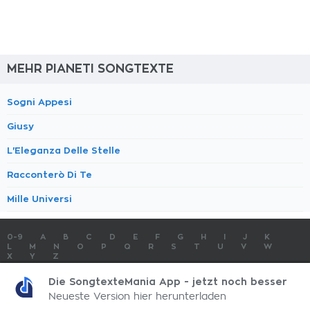
MEHR PIANETI SONGTEXTE
Sogni Appesi
Giusy
L'Eleganza Delle Stelle
Racconterò Di Te
Mille Universi
0-9
A
B
C
D
E
F
G
H
I
J
K
L
M
N
O
P
Q
R
S
T
U
V
W
X
Y
Z
SONGTEXTE
TOP 100 KÜNSTLER
TOP 100 SONGTEXTE
Die SongtexteMania App - jetzt noch besser
SONGTEXTE ABSCHICKEN
KONTAKT
IMPRESSUM
Neueste Version hier herunterladen
SongtexteMania.com - Copyright © 2026 - All Rights Reserved